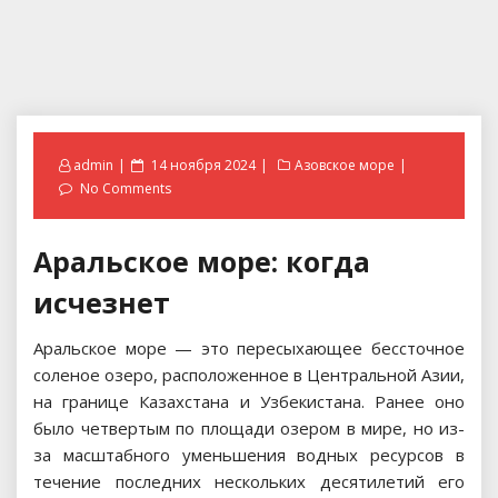
Posted
admin
14 ноября 2024
Азовское море
on
No Comments
Аральское море: когда
исчезнет
Аральское море — это пересыхающее бессточное
соленое озеро, расположенное в Центральной Азии,
на границе Казахстана и Узбекистана. Ранее оно
было четвертым по площади озером в мире, но из-
за масштабного уменьшения водных ресурсов в
течение последних нескольких десятилетий его