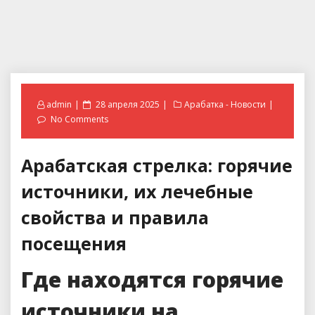
Posted
admin
28 апреля 2025
Арабатка - Новости
on
No Comments
Арабатская стрелка: горячие
источники, их лечебные
свойства и правила
посещения
Где находятся горячие
источники на