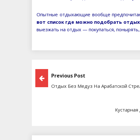
Опытные отдыхающие вообще предпочитают
вот список где можно подобрать отдых
выезжать на отдых — покупаться, понырять,
Навигация
Previous Post
Отдых Без Медуз На Арабатской Стре
По
Записям
Кустарная