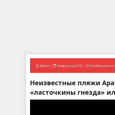
Posted
admin
9 августа 2019
Особенности о
on
Неизвестные пляжи Ара
«ласточкины гнезда» и