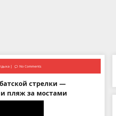
тдыха
No Comments
батской стрелки —
ли пляж за мостами