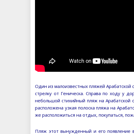
Один из малоизвестных пляжей Арабатской 
стрелку от Геническа. Справа по ходу у до
небольшой стихийный пляж на Арабатской с
расположена узкая полоска пляжа на Арабат
же расположиться на отдых, покупаться, по
Пляж этот вынужденный и его появление в