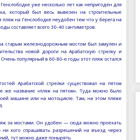
 Генслободке уже несколько лет как непригоден для
ска, который был весь вывезен на строительные
я пляж на Генслободке неудобен тем что у берега на
воды составляет всего 30-40 сантиметров.
за старым железнодорожным мостом был замулен и
ительства новой дороги на Арабатскую стрелку и
 Очень популярный в 60-80-е годы этот пляж остался
остей Арабатской стрелки существовал на пятом
ое же название «пляж на пятом». Туда можно было
воей машине или на мотоцикле. Там, на этом пляже
й.
пляж за мостами. Он удобен — сюда можно проехать
о ни кого спрашивать разрешений на въезд через
аний, тут можно даже понырять