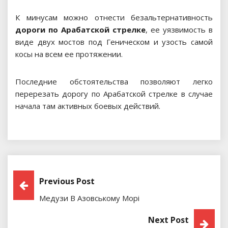
К минусам можно отнести безальтернативность
дороги по Арабатской стрелке
, ее уязвимость в
виде двух мостов под Геническом и узость самой
косы на всем ее протяжении.
Последние обстоятельства позволяют легко
перерезать дорогу по Арабатской стрелке в случае
начала там активных боевых действий.
Навигация
Previous Post
Медузи В Азовському Морі
По
Next Post
Записям