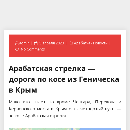
Posted
admin
5 апреля 2023
Арабатка - Новости
on
No Comments
Арабатская стрелка —
дорога по косе из Геническа
в Крым
Мало кто знает но кроме Чонгара, Перекопа и
Керченского моста в Крым есть четвертый путь —
по косе Арабатская стрелка