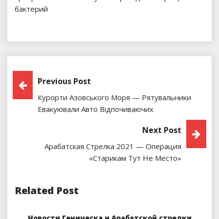
бактерий
Навигация
Previous Post
Курорти Азовського Моря — Рятувальники
По
Евакуювали Авто Відпочиваючих
Записям
Next Post
Арабатская Стрелка 2021 — Операция
«Старикам Тут Не Место»
Related Post
Новости Геническа и Арабатской стрелки