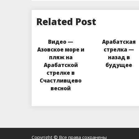
Related Post
Видео —
Арабатская
Азовское море и
стрелка —
пляж на
назад в
Арабатской
будущее
стрелке в
Счастливцево
весной
Copyright © Все права сохранены