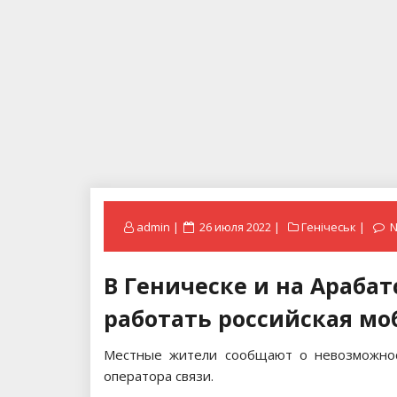
Posted
admin
26 июля 2022
Генічеськ
N
on
В Геническе и на Арабат
работать российская мо
Местные жители сообщают о невозможност
оператора связи.