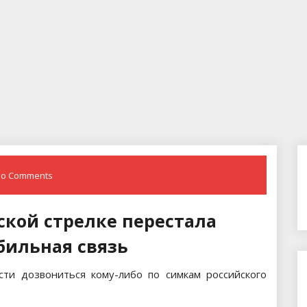
o Comments
ской стрелке перестала
бильная связь
и дозвониться кому-либо по симкам российского