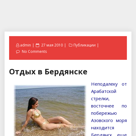
Posted
admin
27 мая 2010
Публикации
on
No Comments
Отдых в Бердянске
Неподалеку от
Арабатской
стрелки,
восточнее по
побережью
Азовского моря
находится
Бердянск, еще