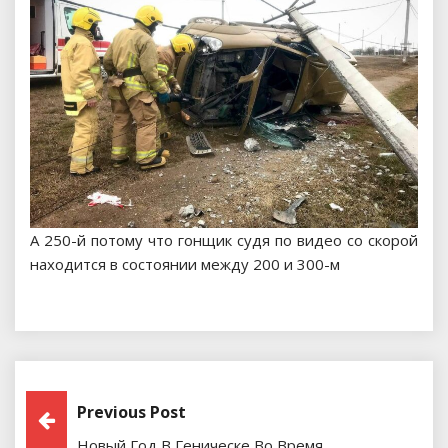
А 250-й потому что гонщик судя по видео со скорой
находится в состоянии между 200 и 300-м
Навигация
Previous Post
Новый Год В Геническе Во Время