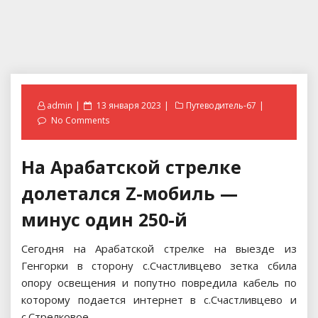
Posted
admin
13 января 2023
Путеводитель-67
on
No Comments
На Арабатской стрелке
долетался Z-мобиль —
минус один 250-й
Сегодня на Арабатской стрелке на выезде из
Генгорки в сторону с.Счастливцево зетка сбила
опору освещения и попутно повредила кабель по
которому подается интернет в с.Счастливцево и
с.Стрелковое.