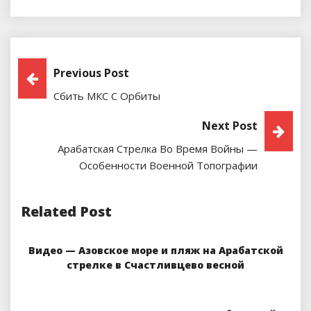
Навигация
Previous Post
Сбить МКС С Орбиты
По
Next Post
Записям
Арабатская Стрелка Во Время Войны —
Особенности Военной Топографии
Related Post
Видео — Азовское море и пляж на Арабатской
стрелке в Счастливцево весной