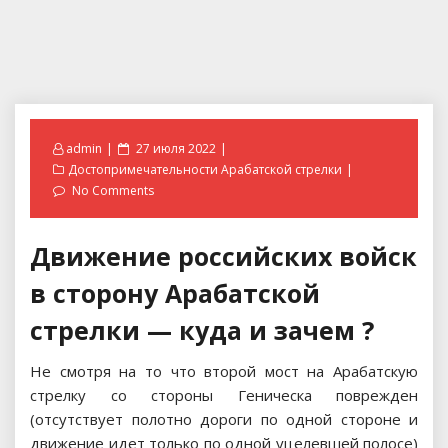
Posted
admin
27 июля 2022
on
Достопримечательности Арабатской стрелки
No Comments
Движение российских войск
в сторону Арабатской
стрелки — куда и зачем ?
Не смотря на то что второй мост на Арабатскую
стрелку со стороны Геническа поврежден
(отсутствует полотно дороги по одной стороне и
движение идет только по одной уцелевшей полосе)